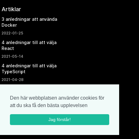
Artiklar
3 anledningar att använda
Docker
2022-01-25
4 anledningar till att välja
React
2021-05-14
4 anledningar till att välja
TypeScript
2021-04-28
Den här webbplatsen använder cookies för
att du ska få den bästa upplevelsen
©2026 All Rights Reserved. The Clever Company.
Jag förstår!
Driftas av The Clever Company
1.3.0