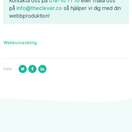
Kontakta oss på
018-10 71 10
eller maila oss
på
info@theclever.co
så hjälper vi dig med din
webbproduktion!
Webbutveckling
Dela: